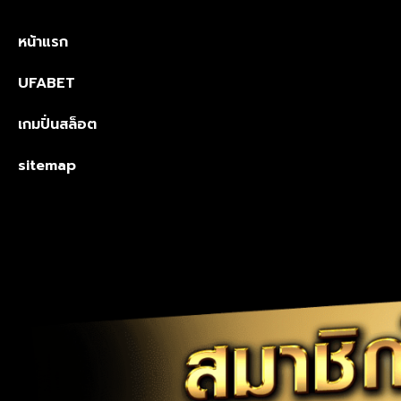
หน้าแรก
UFABET
เกมปั่นสล็อต
sitemap