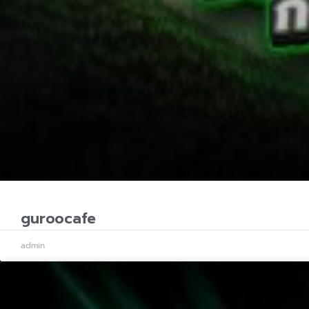
guroocafe
admin