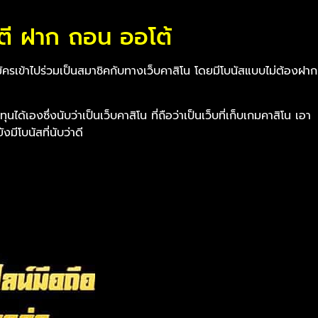
นตี ฝาก ถอน ออโต้
ัครเข้าไปร่วมเป็นสมาชิคกับทางเว็บคาสิโน โดยมีโบนัสแบบไม่ต้องฝาก
้เองซึ่งนับว่าเป็นเว็บคาสิโน ที่ถือว่าเป็นเว็บที่เก็บเกมคาสิโน เอา
มีโบนัสที่นับว่าดี