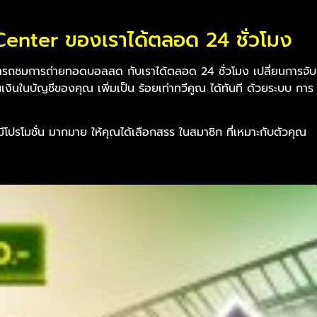
 Center ของเราได้ตลอด 24 ชั่วโมง
่งสามารถชมการถ่ายทอดบอลสด กับเราได้ตลอด 24 ชั่วโมง เปลี่ยนการจับ
งินในบัญชีของคุณ เพิ่มเป็น ร้อยเท่าทวีคูณ ได้ทันที ด้วยระบบ การ
มีโปรโมชั่น มากมาย ให้คุณได้เลือกสรร ในสมาชิก ที่เหมาะกับตัวคุณ