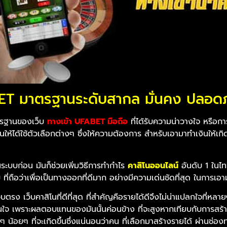
ET มาตรฐานระดับสากล มั่นคง ปลอดภัย
มาตรฐานของเว็บ
ทางเข้า UFABET มือถือ
ที่ได้รับความน่าวางใจ หรือกา
เงินให้ได้ใช้ตัวเลือกต่างๆ ซึ่งให้ความต้องการ สำหรับเอามาทำเงินให้เก
ปในระบบก่อน มันก็ช่วยเพิ่มวิธีการทำกำไร
คาสิโนออนไลน์
อันดับ 1 ในไทย
บ ที่ถือว่าเพื่อเป็นทางออกที่ดีมาก อย่างมีความเด่นชัดที่สุด ในกา
็บตรง เว็บคาสิโนที่ดีที่สุด ที่สำคัญคือรายได้ดีจึงไม่น่าแปลกใจที
น่าสนใจ เพราะผลตอบแทนของมันนั้นค่อนข้าง ที่จะสูงหากเทียบกับการสร
้อยๆ ที่จะเกิดขึ้นซึ่งแน่นอนว่าคน ที่เลือกมาสร้างรายได้ ผ่านช่องทาง